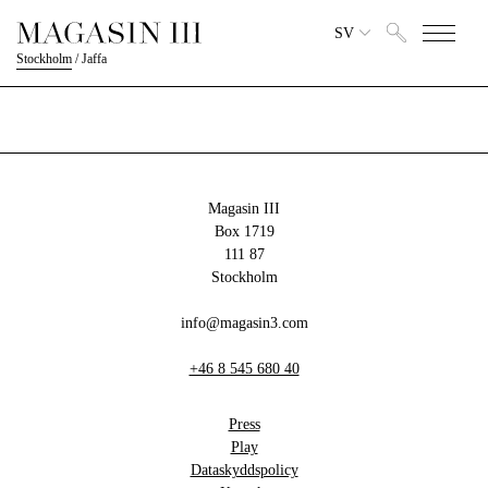
SV
Stockholm
/
Jaffa
Magasin III
Box 1719
111 87
Stockholm
info@magasin3.com
+46 8 545 680 40
Press
Play
Dataskyddspolicy