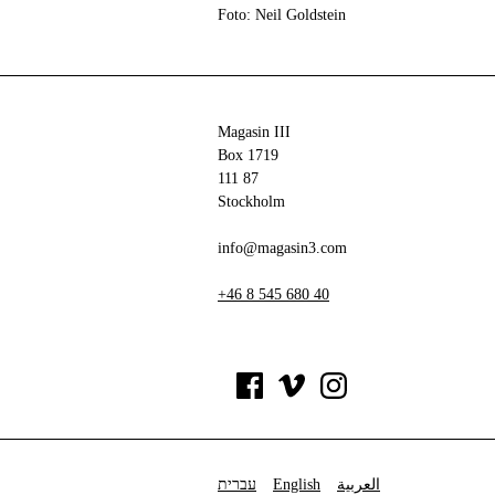
Foto: Neil Goldstein
Magasin III
Box 1719
111 87
Stockholm
info@magasin3.com
+46 8 545 680 40
עברית
English
العربية