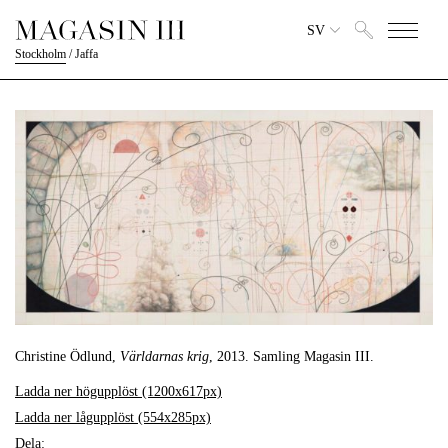
SV
Stockholm
/
Jaffa
Christine Ödlund,
Världarnas krig
, 2013. Samling Magasin III.
Ladda ner högupplöst (1200x617px)
Ladda ner lågupplöst (554x285px)
Dela: