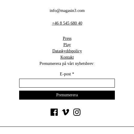
info@magasin3.com
+46 8 545 680 40
Press
Play
Dataskyddspolicy
Kontakt
Prenumerera på vårt nyhetsbrev:
E-post
*