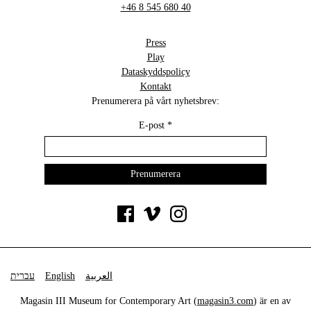
+46 8 545 680 40
Press
Play
Dataskyddspolicy
Kontakt
Prenumerera på vårt nyhetsbrev:
E-post
*
עברית
English
العربية
Magasin III Museum for Contemporary Art (
magasin3.com
) är en av