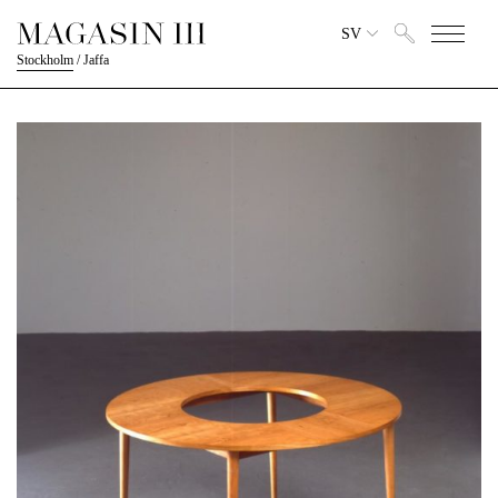
SV
Stockholm
/
Jaffa