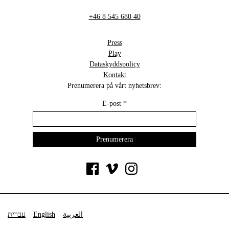
+46 8 545 680 40
Press
Play
Dataskyddspolicy
Kontakt
Prenumerera på vårt nyhetsbrev:
E-post
*
עברית
English
العربية