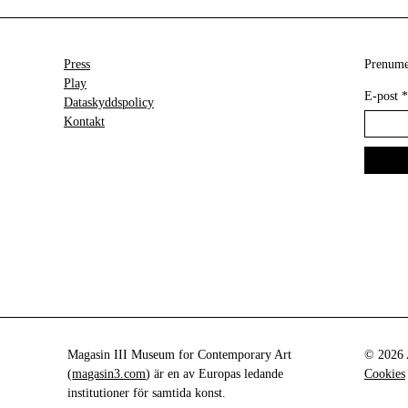
Press
Prenumer
Play
E-post
*
Dataskyddspolicy
Kontakt
Magasin III Museum for Contemporary Art
© 2026 A
(
magasin3.com
) är en av Europas ledande
Cookies
institutioner för samtida konst.