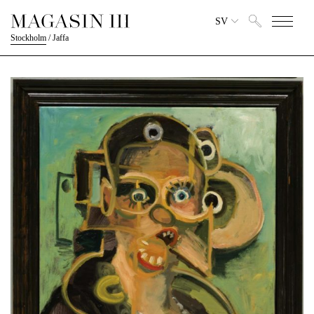
SV
Stockholm
/
Jaffa