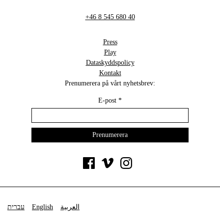
+46 8 545 680 40
Press
Play
Dataskyddspolicy
Kontakt
Prenumerera på vårt nyhetsbrev:
E-post
*
עברית
English
العربية