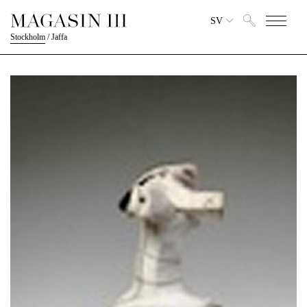
SV
Stockholm
/
Jaffa