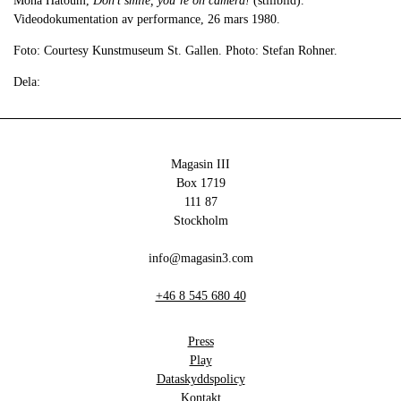
Mona Hatoum,
Don’t smile, you’re on camera!
(stillbild).
Videodokumentation av performance, 26 mars 1980.
Foto: Courtesy Kunstmuseum St. Gallen. Photo: Stefan Rohner.
Dela:
Magasin III
Box 1719
111 87
Stockholm
info@magasin3.com
+46 8 545 680 40
Press
Play
Dataskyddspolicy
Kontakt