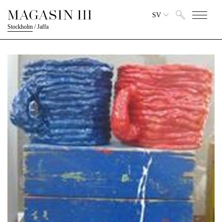
SV
Stockholm
/
Jaffa