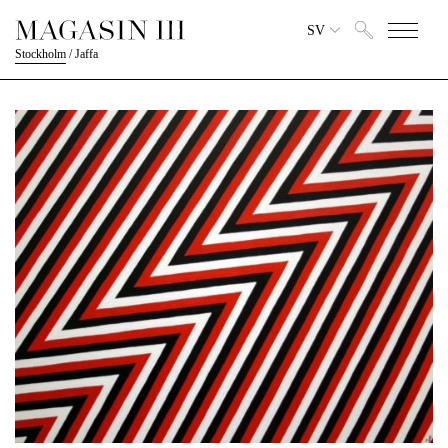
SV
Stockholm
/
Jaffa