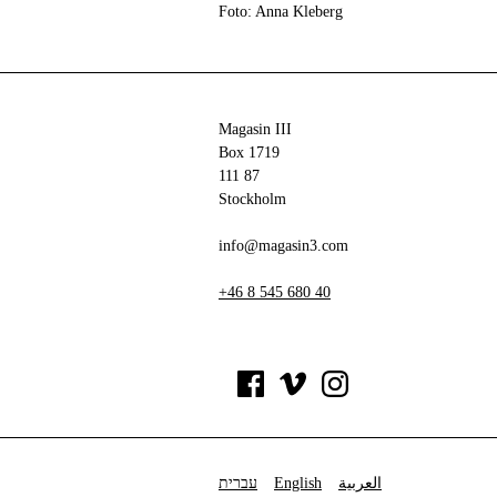
Foto: Anna Kleberg
Magasin III
Box 1719
111 87
Stockholm
info@magasin3.com
+46 8 545 680 40
עברית
English
العربية