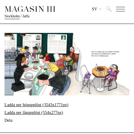
SV
Stockholm
/
Jaffa
Ladda ner högupplöst (3543x1771px)
Ladda ner lågupplöst (554x277px)
Dela: