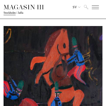
SV
Stockholm
/
Jaffa