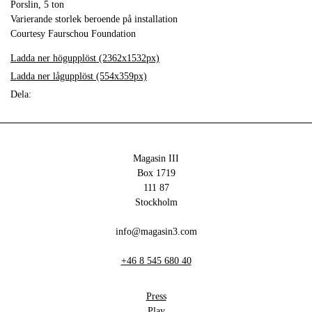
Porslin, 5 ton
Varierande storlek beroende på installation
Courtesy Faurschou Foundation
Ladda ner högupplöst (2362x1532px)
Ladda ner lågupplöst (554x359px)
Dela:
Magasin III
Box 1719
111 87
Stockholm
info@magasin3.com
+46 8 545 680 40
Press
Play