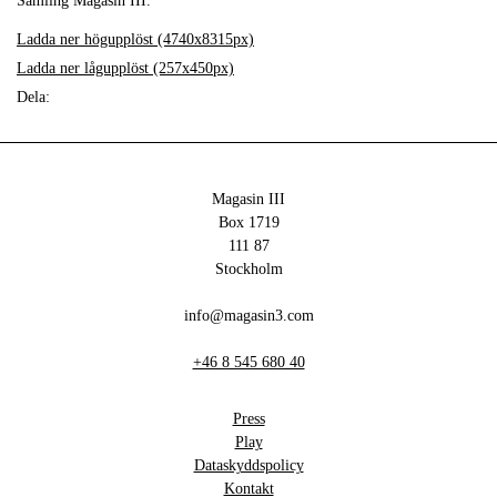
Samling Magasin III.
Ladda ner högupplöst (4740x8315px)
Ladda ner lågupplöst (257x450px)
Dela:
Magasin III
Box 1719
111 87
Stockholm
info@magasin3.com
+46 8 545 680 40
Press
Play
Dataskyddspolicy
Kontakt