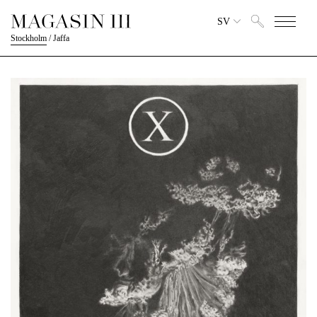
SV
Stockholm
/
Jaffa