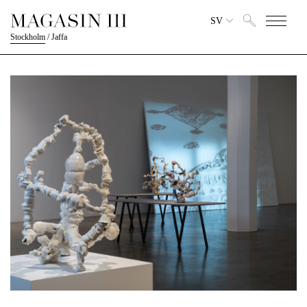
SV
Stockholm
/
Jaffa