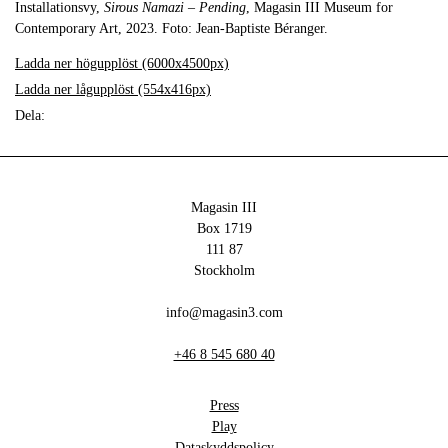
Installationsvy,
Sirous Namazi – Pending
, Magasin III Museum for
Contemporary Art, 2023. Foto: Jean-Baptiste Béranger.
Ladda ner högupplöst (6000x4500px)
Ladda ner lågupplöst (554x416px)
Dela:
Magasin III
Box 1719
111 87
Stockholm
info@magasin3.com
+46 8 545 680 40
Press
Play
Dataskyddspolicy