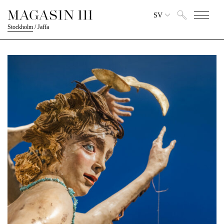
SV
Stockholm
/
Jaffa