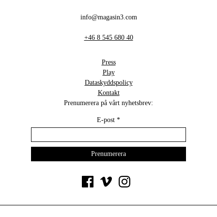
info@magasin3.com
+46 8 545 680 40
Press
Play
Dataskyddspolicy
Kontakt
Prenumerera på vårt nyhetsbrev:
E-post
*