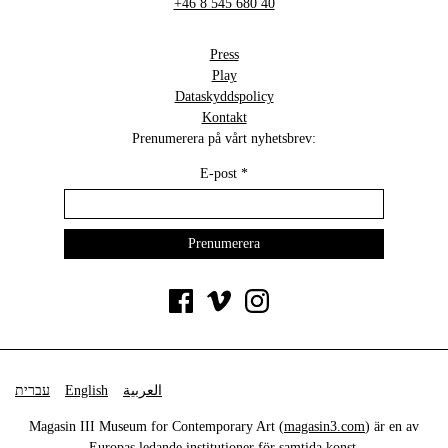
+46 8 545 680 40
Press
Play
Dataskyddspolicy
Kontakt
Prenumerera på vårt nyhetsbrev:
E-post
*
עברית
English
العربية
Magasin III Museum for Contemporary Art (
magasin3.com
) är en av
Europas ledande institutioner för samtida konst.