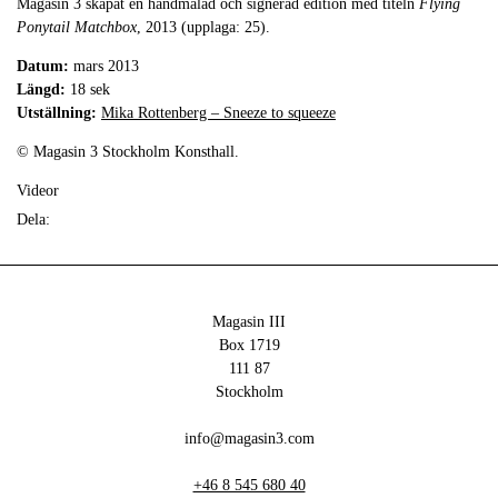
Magasin 3 skapat en handmålad och signerad edition med titeln
Flying
Ponytail Matchbox
, 2013 (upplaga: 25).
Datum:
mars 2013
Längd:
18 sek
Utställning:
Mika Rottenberg – Sneeze to squeeze
© Magasin 3 Stockholm Konsthall.
Videor
Dela:
Magasin III
Box 1719
111 87
Stockholm
info@magasin3.com
+46 8 545 680 40