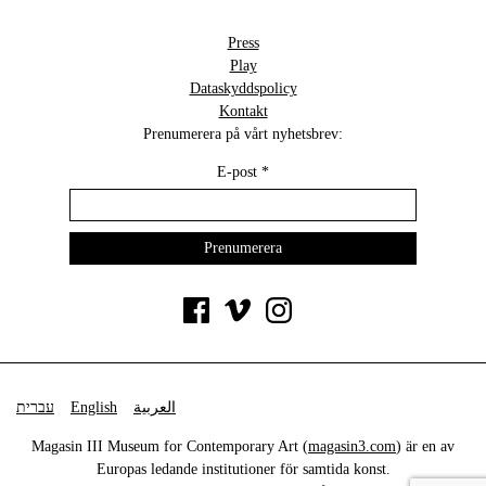
Press
Play
Dataskyddspolicy
Kontakt
Prenumerera på vårt nyhetsbrev:
E-post
*
עברית
English
العربية
Magasin III Museum for Contemporary Art (
magasin3.com
) är en av
Europas ledande institutioner för samtida konst.