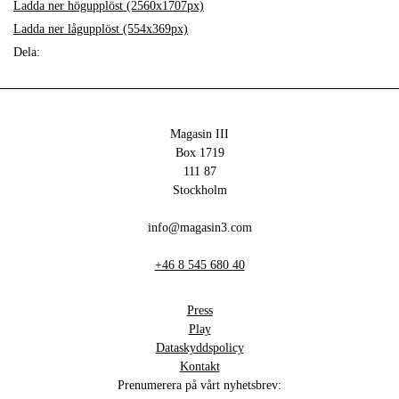
Ladda ner högupplöst (2560x1707px)
Ladda ner lågupplöst (554x369px)
Dela:
Magasin III
Box 1719
111 87
Stockholm
info@magasin3.com
+46 8 545 680 40
Press
Play
Dataskyddspolicy
Kontakt
Prenumerera på vårt nyhetsbrev: