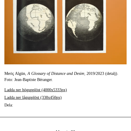
Meriç Algün,
A Glossary of Distance and Desire
, 2019/2023 (detalj).
Foto: Jean-Baptiste Béranger.
Ladda ner högupplöst (4000x5333px)
Ladda ner lågupplöst (338x450px)
Dela: