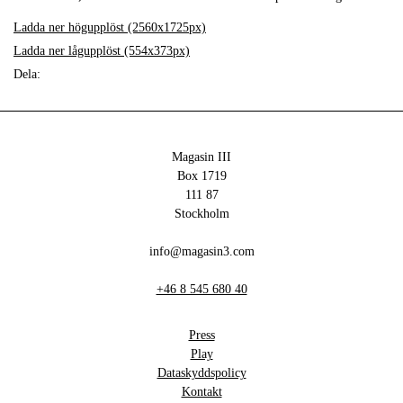
Ladda ner högupplöst (2560x1725px)
Ladda ner lågupplöst (554x373px)
Dela:
Magasin III
Box 1719
111 87
Stockholm
info@magasin3.com
+46 8 545 680 40
Press
Play
Dataskyddspolicy
Kontakt