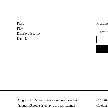
Press
Prenumer
Play
E-post
*
Dataskyddspolicy
Kontakt
Magasin III Museum for Contemporary Art
© 2026 A
(
magasin3.com
) är en av Europas ledande
Cookies