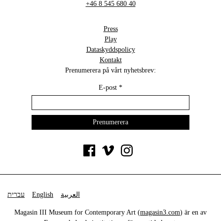
+46 8 545 680 40
Press
Play
Dataskyddspolicy
Kontakt
Prenumerera på vårt nyhetsbrev:
E-post
*
עברית
English
العربية
Magasin III Museum for Contemporary Art (
magasin3.com
) är en av