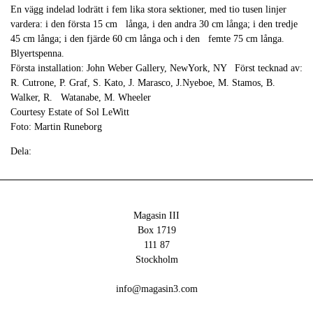
En vägg indelad lodrätt i fem lika stora sektioner, med tio tusen linjer
vardera: i den första 15 cm långa, i den andra 30 cm långa; i den tredje
45 cm långa; i den fjärde 60 cm långa och i den femte 75 cm långa.
Blyertspenna.
Första installation: John Weber Gallery, NewYork, NY Först tecknad av:
R. Cutrone, P. Graf, S. Kato, J. Marasco, J.Nyeboe, M. Stamos, B.
Walker, R. Watanabe, M. Wheeler
Courtesy Estate of Sol LeWitt
Foto: Martin Runeborg
Dela:
Magasin III
Box 1719
111 87
Stockholm
info@magasin3.com