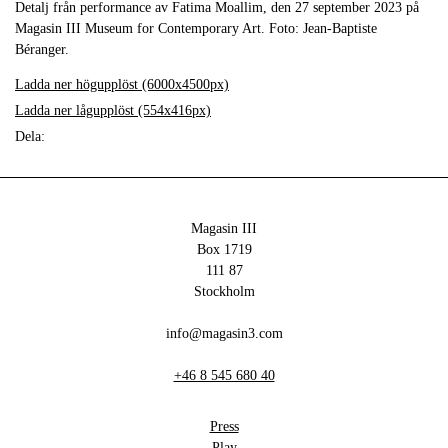
Detalj från performance av Fatima Moallim, den 27 september 2023 på
Magasin III Museum for Contemporary Art. Foto: Jean-Baptiste
Béranger.
Ladda ner högupplöst (6000x4500px)
Ladda ner lågupplöst (554x416px)
Dela:
Magasin III
Box 1719
111 87
Stockholm
info@magasin3.com
+46 8 545 680 40
Press
Play