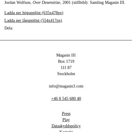
Jordan Wolfson,
Over Desensitize
, 2001 (stillbild). Samling Magasin III.
Ladda ner högupplöst (635x478px)
Ladda ner lågupplöst (554x417px)
Dela:
Magasin III
Box 1719
111 87
Stockholm
info@magasin3.com
+46 8 545 680 40
Press
Play
Dataskyddspolicy