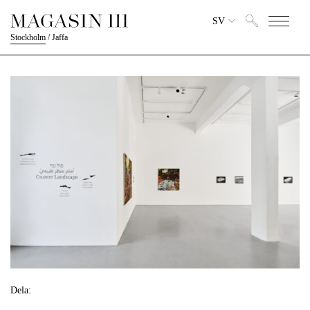
SV
Stockholm
/
Jaffa
Dela: