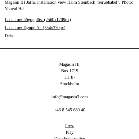
Magasin III Jaffa, installation view Haim Steinbach ”zerubbabel”. Photo:
Youval Hai.
Ladda ner högupplöst (2560x1709px)
Ladda ner lågupplöst (554x370px)
Dela:
Magasin III
Box 1719
111 87
Stockholm
info@magasin3.com
+46 8 545 680 40
Press
Play
Dataskyddspolicy