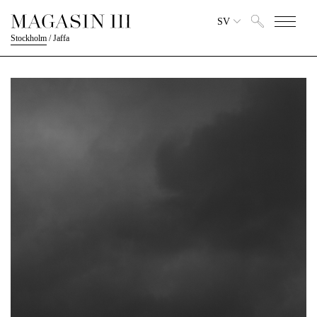
SV
Stockholm
/
Jaffa