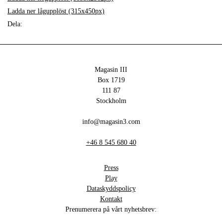
Ladda ner lågupplöst (315x450px)
Dela:
Magasin III
Box 1719
111 87
Stockholm
info@magasin3.com
+46 8 545 680 40
Press
Play
Dataskyddspolicy
Kontakt
Prenumerera på vårt nyhetsbrev: