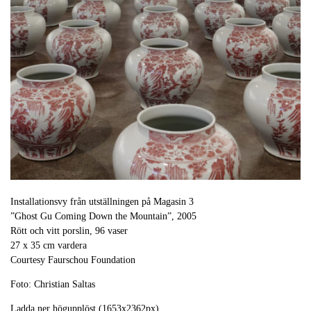
Installationsvy från utställningen på Magasin 3
”Ghost Gu Coming Down the Mountain”, 2005
Rött och vitt porslin, 96 vaser
27 x 35 cm vardera
Courtesy Faurschou Foundation
Foto: Christian Saltas
Ladda ner högupplöst (1653x2362px)