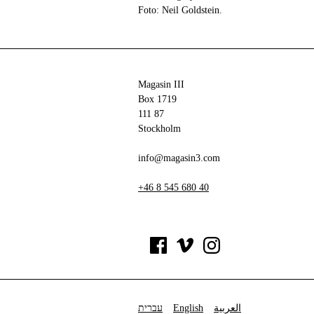
Foto: Neil Goldstein.
Magasin III
Box 1719
111 87
Stockholm
info@magasin3.com
+46 8 545 680 40
עברית
English
العربية