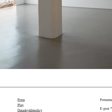
Press
Prenumer
Play
E-post
*
Dataskyddspolicy