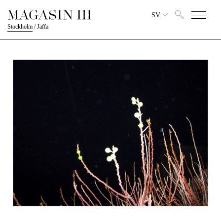
SV
Stockholm
/
Jaffa