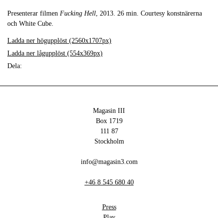
Presenterar filmen
Fucking Hell
, 2013. 26 min. Courtesy konstnärerna
och White Cube.
Ladda ner högupplöst (2560x1707px)
Ladda ner lågupplöst (554x369px)
Dela:
Magasin III
Box 1719
111 87
Stockholm
info@magasin3.com
+46 8 545 680 40
Press
Play