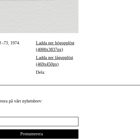
1–73
, 1974.
Ladda ner högupplöst
(4000x3837px)
Ladda ner lågupplöst
(469x450px)
Dela:
era på vårt nyhetsbrev: