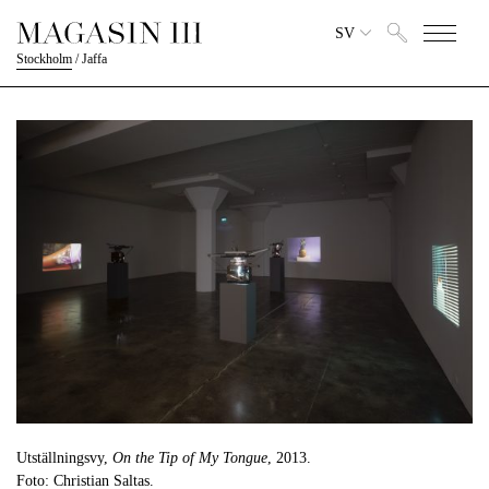
SV
Stockholm
/
Jaffa
Utställningsvy,
On the Tip of My Tongue
, 2013.
Foto: Christian Saltas.