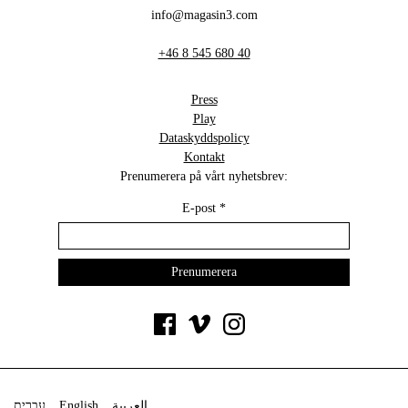
info@magasin3.com
+46 8 545 680 40
Press
Play
Dataskyddspolicy
Kontakt
Prenumerera på vårt nyhetsbrev:
E-post
*
עברית
English
العربية