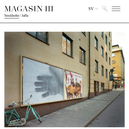
SV
Stockholm
/
Jaffa