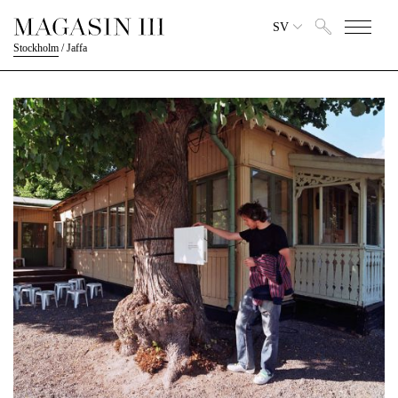
SV
Stockholm
/
Jaffa