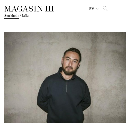
SV
Stockholm
/
Jaffa