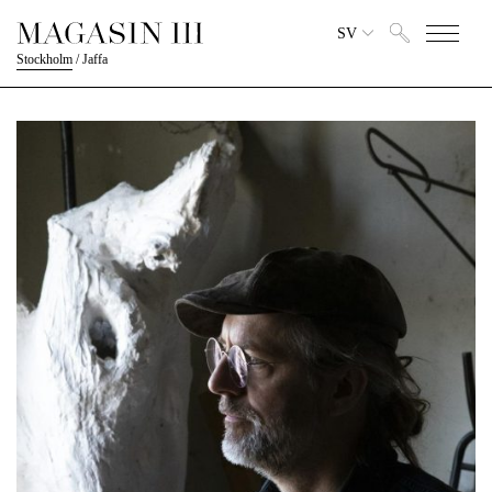
SV
Stockholm
/
Jaffa