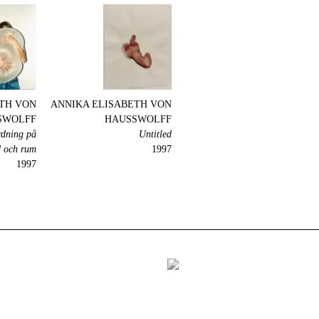
TH VON
ANNIKA ELISABETH VON
SWOLFF
HAUSSWOLFF
rdning på
Untitled
d och rum
1997
1997