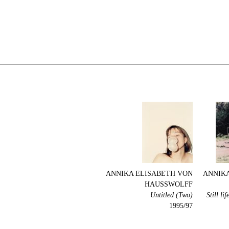
ANNIKA ELISABETH VON
ANNIKA
HAUSSWOLFF
Untitled (Two)
Still l
1995/97