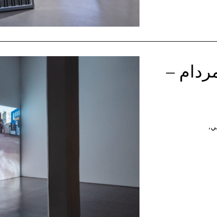
ردام –
ي،