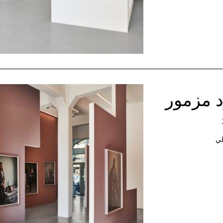
د مزمور
لي