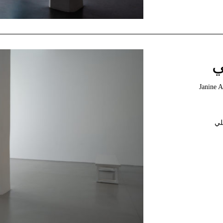
ي
Janine 
لي