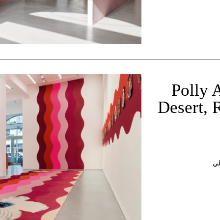
Polly 
Desert, 
لي