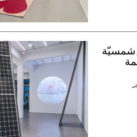
 شمسيّة
مة
لي