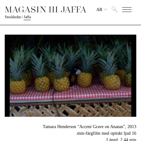
AR
Stockholm
/
Jaffa
Tamara Henderson “Accent Grave on Ananas”, 2013
16 mm-färgfilm med optiskt ljud.
Längd: 2,44 min