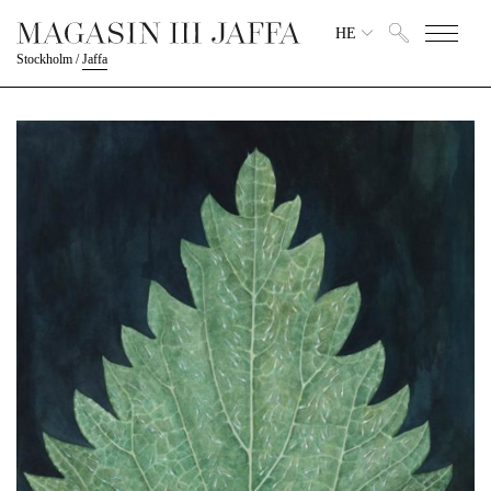
HE
Stockholm
/
Jaffa