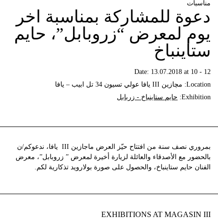
مناسبات
دعوة للمشاركة بمناسبة اخر
يوم لمعرض “زروبابل”، حايم
ستاينباخ
Date:
13.07.2018 at 10 - 12
Location:
مچازين III يافا عولي تسيون 34 تل ابيب – يافا
Exhibition:
حايم ستاينباخ - زربابل
بمروري نصف سنة من افتتاح حيّز العرض ماجازين III يافا، ندعوكم/ن
بالحضور مع الأصدقاء والعائلة لزيارة أخيرة لمعرض ” زروبابل”، معرض
الفنان حايم ستاينباخ، والحصول على صورة بولارويد تذكارية لكم.
EXHIBITIONS AT MAGASIN III