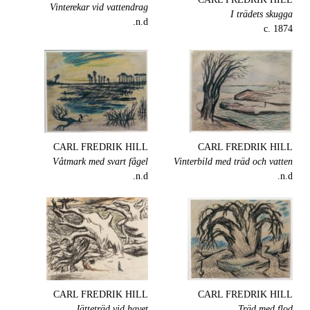
Vinterekar vid vattendrag
I trädets skugga
n.d.
c. 1874
CARL FREDRIK HILL
CARL FREDRIK HILL
Våtmark med svart fågel
Vinterbild med träd och vatten
n.d.
n.d.
CARL FREDRIK HILL
CARL FREDRIK HILL
Jätteträd vid havet
Träd med flod