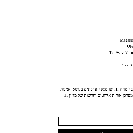
Magasin
+972 3
הניוזלטר של מגזין III יפו מספק עדכונים בנושאי אמנות
עכשווית ומעדכן אודות אירועים וחדשות של מגזין III