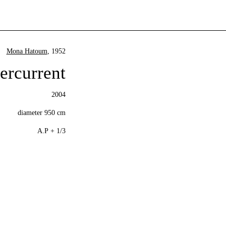
Mona Hatoum
, 1952
ercurrent
2004
diameter 950 cm
1/3 + A.P