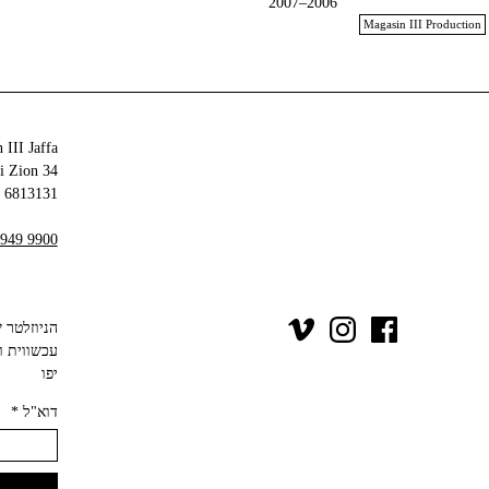
2006–2007
Magasin III Production
 III Jaffa
34 Olei Zion
6813131 Tel Aviv-Yafo
 949 9900
יפו‬
דוא"ל
*